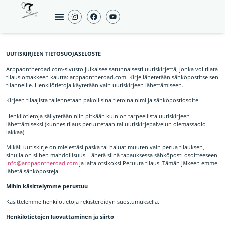
UUTISKIRJEEN TIETOSUOJASELOSTE
Arppaontheroad.com-sivusto julkaisee satunnaisesti uutiskirjettä, jonka voi tilata
tilauslomakkeen kautta: arppaontheroad.com. Kirje lähetetään sähköpostitse sen
tilanneille. Henkilötietoja käytetään vain uutiskirjeen lähettämiseen.
Kirjeen tilaajista tallennetaan pakollisina tietoina nimi ja sähköpostiosoite.
Henkilötietoja säilytetään niin pitkään kuin on tarpeellista uutiskirjeen
lähettämiseksi (kunnes tilaus peruutetaan tai uutiskirjepalvelun olemassaolo
lakkaa).
Mikäli uutiskirje on mielestäsi paska tai haluat muuten vain perua tilauksen,
sinulla on siihen mahdollisuus. Lähetä siinä tapauksessa sähköposti osoitteeseen
info@arppaontheroad.com
ja laita otsikoksi Peruuta tilaus. Tämän jälkeen emme
lähetä sähköposteja.
Mihin käsittelymme perustuu
Käsittelemme henkilötietoja rekisteröidyn suostumuksella.
Henkilötietojen luovuttaminen ja siirto