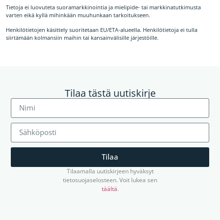
Tietoja ei luovuteta suoramarkkinointia ja mielipide- tai markkinatutkimusta
varten eikä kyllä mihinkään muuhunkaan tarkoitukseen.
Henkilötietojen käsittely suoritetaan EU/ETA-alueella. Henkilötietoja ei tulla
siirtämään kolmansiin maihin tai kansainvälisille järjestöille.
Tilaa tästä uutiskirje
Tilaa
Tilaamalla uutiskirjeen hyväksyt
tietosuojaselosteen. Voit lukea sen
täältä
.